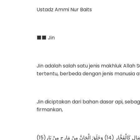
Ustadz Ammi Nur Baits
⬛️⬛️ Jin
Jin adalah salah satu jenis makhluk Allah S
tertentu, berbeda dengan jenis manusia a
Jin diciptakan dari bahan dasar api, seb
firmankan,
َقَ الْجَانَّ مِنْ مَارِجٍ مِنْ نَارٍ(15