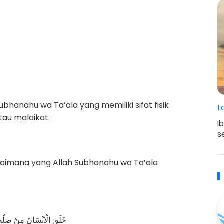
ubhanahu wa Ta’ala yang memiliki sifat fisik
L
tau malaikat.
I
s
agaimana yang Allah Subhanahu wa Ta’ala
خَلَقَ الْإِنْسَانَ مِنْ صَلْصَالٍ كَالْفَخَّارِ (14) وَخَل)