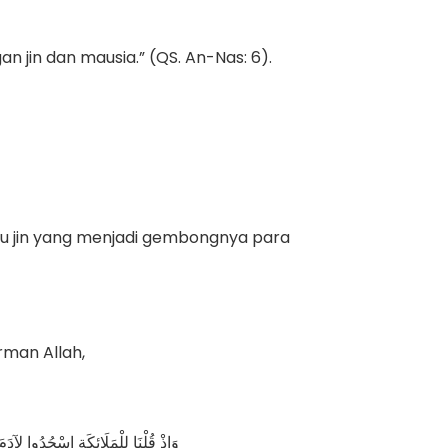
n jin dan mausia.” (QS. An-Nas: 6).
atu jin yang menjadi gembongnya para
irman Allah,
وَإِذْ قُلْنَا لِلْمَلَائِكَةِ اسْجُدُوا لِآ