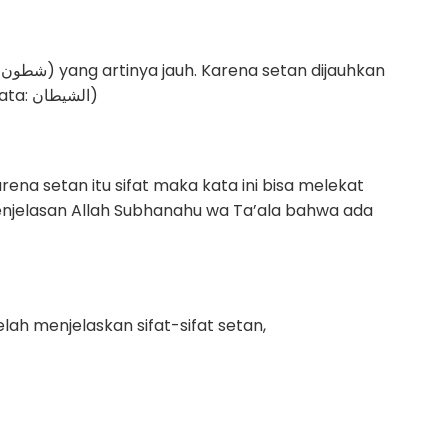
n
dari rahmat Allah. (Al-Mu’jam Al-Wasith, kata: الشيطان)
na setan itu sifat maka kata ini bisa melekat
penjelasan Allah Subhanahu wa Ta’ala bahwa ada
lah menjelaskan sifat-sifat setan,