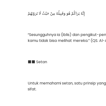
إِنَّهُ يَرَاكُمْ هُوَ وَقَبِيلُهُ مِنْ حَيْثُ لَا تَرَوْنَهُمْ
“Sesungguhnya ia (iblis) dan pengikut-pe
kamu tidak bisa melihat mereka.” (QS. Al-A
⬛️⬛️ Setan
Untuk memahami setan, satu prinsip yang 
sifat.