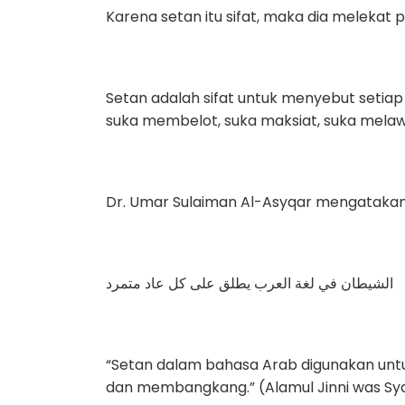
Karena setan itu sifat, maka dia melekat 
Setan adalah sifat untuk menyebut setiap
suka membelot, suka maksiat, suka mela
Dr. Umar Sulaiman Al-Asyqar mengatakan
الشيطان في لغة العرب يطلق على كل عاد متمرد
“Setan dalam bahasa Arab digunakan un
dan membangkang.” (Alamul Jinni was Syaya