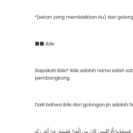
“(setan yang membisikkan itu) dari golonga
⬛️⬛️ Iblis
Siapakah iblis? Iblis adalah nama salah s
pembangkang.
Dalil bahwa iblis dari golongan jin adalah f
دَمَ فَسَجَدُوا إِلَّا إِبْلِيسَ كَانَ مِنَ الْجِنِّ فَفَسَقَ عَنْ أَمْرِ رَبِّهِ