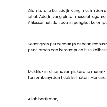
Oleh karena itu, ada jin yang muslim dan ad
jahat. Ada jin yang pintar masalah agama 
Ahlussunnah dan ada jin pengikut kelompok
Sedangkan perbedaan jin dengan manusia 
penciptaan dan kemampuan bisa kelihatan
Makhluk ini dinamakan jin, karena memiliki sifat ijtinan (A
tersembunyi dan tidak kelihatan. Manusia t
Allah berfirman,