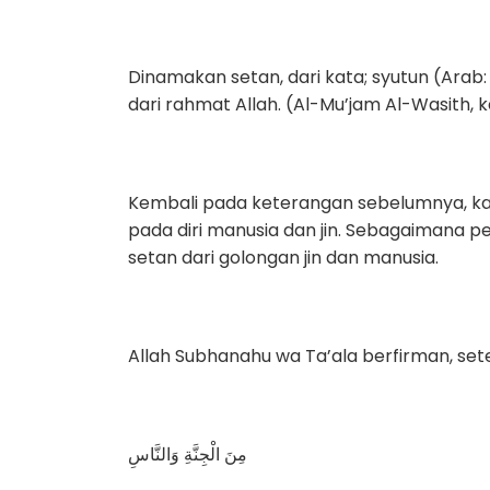
Dinamakan setan, dari kata; syutun (Arab: شطون) yang artinya jauh. Karena setan dijauhka
Kembali pada keterangan sebelumnya, kare
pada diri manusia dan jin. Sebagaimana 
setan dari golongan jin dan manusia.
Allah Subhanahu wa Ta’ala berfirman, sete
مِنَ الْجِنَّةِ وَالنَّاسِ