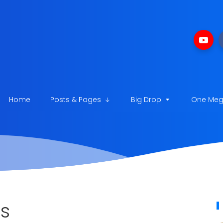
Home
Posts & Pages
Big Drop
One Me
is